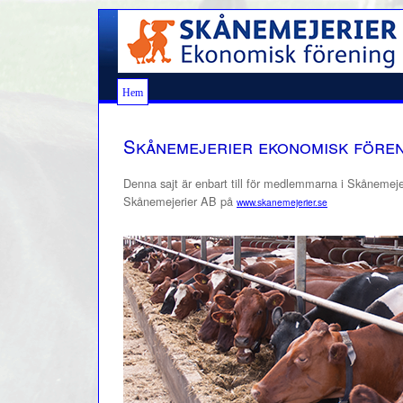
Hem
Skånemejerier ekonomisk före
Denna sajt är enbart till för medlemmarna i Skånemejerier
Skånemejerier AB på
www.skanemejerier.se